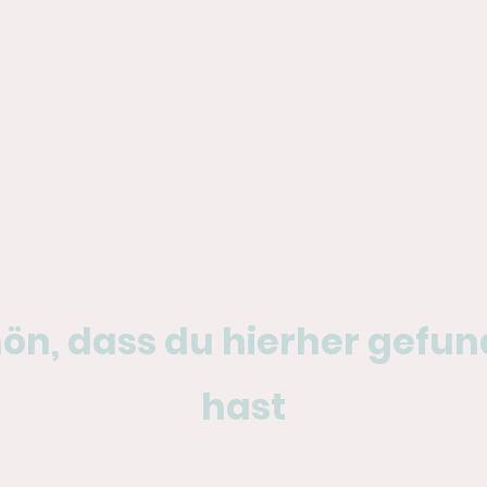
ön, dass du hierher gefu
hast
Bei mir findest du Coaching- und