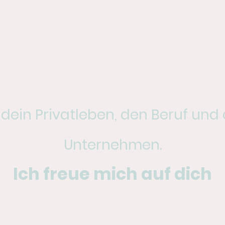
ngsangebote, sowie Seminare, Wo
Auszeiten zu unterschiedlichen T
-
direkt buchbar in meinem Sh
 dein Privatleben, den Beruf und
Unternehmen.
Ich freue mich auf dich