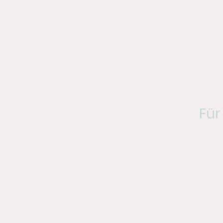
Beratu
und 
Für